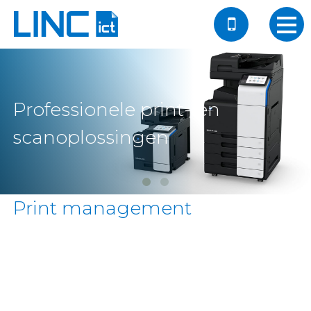
Professionele print- en
scanoplossingen
Print management