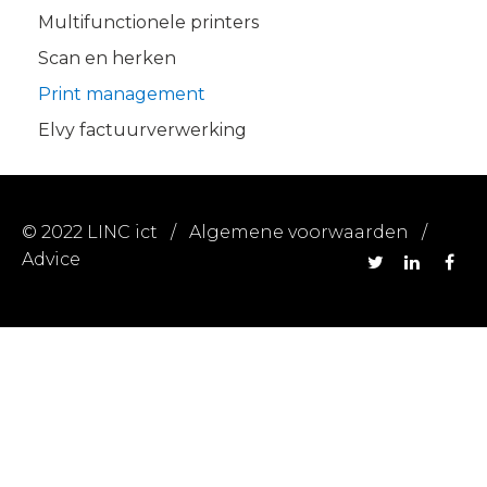
Multifunctionele printers
Scan en herken
Print management
Elvy factuurverwerking
© 2022 LINC ict /
Algemene voorwaarden
/
Advice