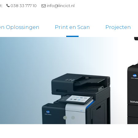
ct:
038 33 777 10
info@lincict.nl
en Oplossingen
Print en Scan
Projecten