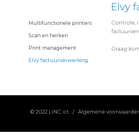
Elvy 
Controle, 
Multifunctionele printers
factuurver
Scan en herken
Print management
Graag kome
Elvy factuurverwerking
© 2022 LINC ict /
Algemene voorwaarde