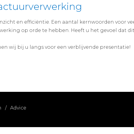
factuurverwerking
inzicht en efficiëntie. Een aantal kernwoorden voor v
werking op orde te hebben. Heeft u het gevoel dat di
n wij bij u langs voor een verblijvende presentatie!
n
/
Advice