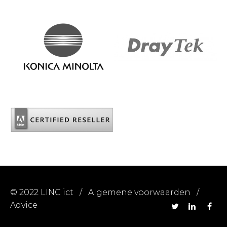
© 2022 LINC ict /
Algemene voorwaarden
/
Advice